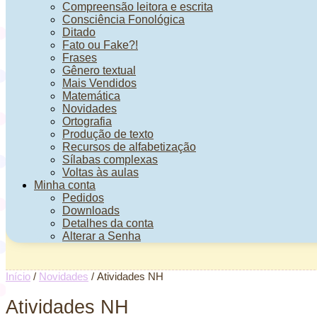
Compreensão leitora e escrita
Consciência Fonológica
Ditado
Fato ou Fake?!
Frases
Gênero textual
Mais Vendidos
Matemática
Novidades
Ortografia
Produção de texto
Recursos de alfabetização
Sílabas complexas
Voltas às aulas
Minha conta
Pedidos
Downloads
Detalhes da conta
Alterar a Senha
Início
/
Novidades
/ Atividades NH
Atividades NH