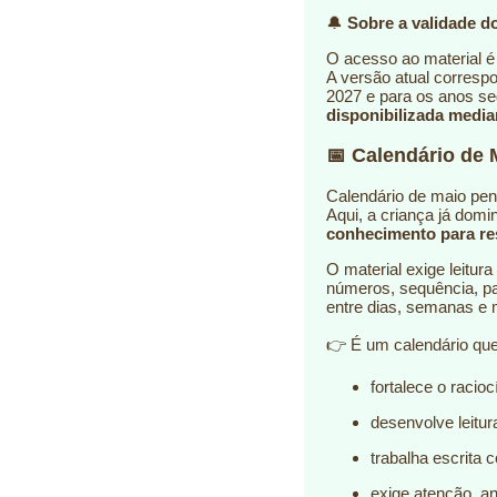
🔔
Sobre a validade do
O acesso ao material 
A versão atual corresp
2027 e para os anos s
disponibilizada medi
📅 Calendário de 
Calendário de maio pe
Aqui, a criança já domi
conhecimento para re
O material exige leitur
números, sequência, pa
entre dias, semanas e 
👉 É um calendário que
fortalece o racio
desenvolve leitur
trabalha escrita 
exige atenção, an