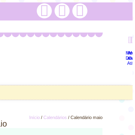
Meu
Ver
Me
Dow
as
Car
Ati
Início
/
Calendários
/ Calendário maio
io