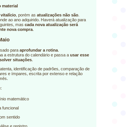
 material
é
vitalício
, porém as
atualizações não são
.
onde ao ano adquirido. Haverá atualização para
eguintes, mas
cada nova atualização será
ante nova compra
.
Maio
nsado para
aprofundar a rotina
.
na a estrutura do calendário e passa a
usar esse
solver situações
.
a atenta, identificação de padrões, comparação de
res e ímpares, escrita por extenso e relação
mês.
:
cínio matemático
a funcional
com sentido
álise e registro