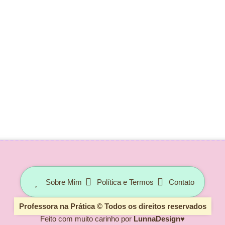
Sobre Mim
Política e Termos
Contato
Professora na Prática © Todos os direitos reservados
Feito com muito carinho por
LunnaDesign
♥