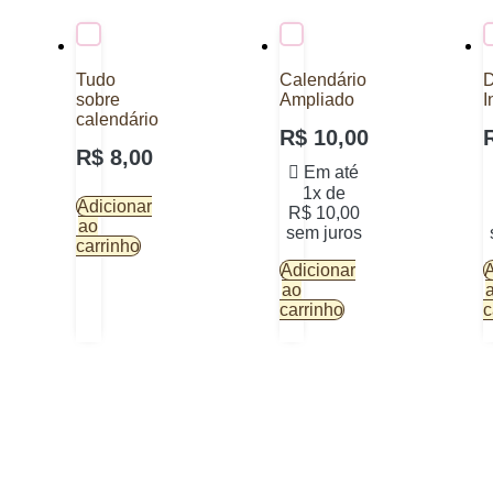
Tudo
Calendário
D
sobre
Ampliado
I
calendário
R$
10,00
R$
8,00
Em até
1x de
Adicionar
R$
10,00
ao
sem juros
carrinho
Adicionar
A
ao
carrinho
c