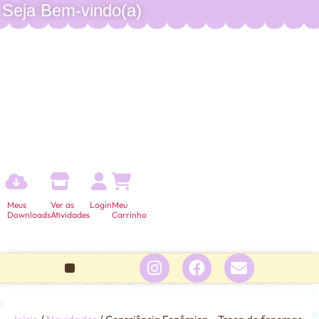
Seja Bem-vindo(a)
Meus
Ver as
Login
Meu
Downloads
Atividades
Carrinho
Minha conta