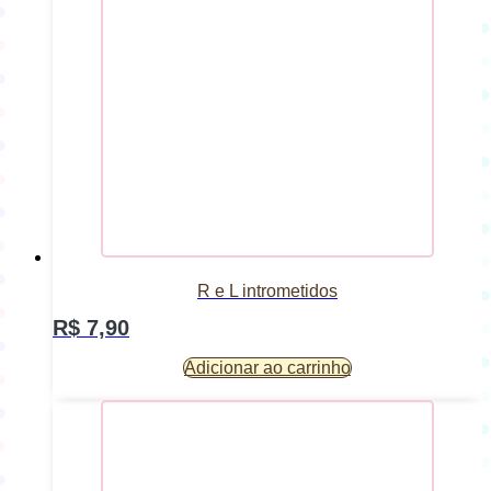
R e L intrometidos
R$
7,90
Adicionar ao carrinho