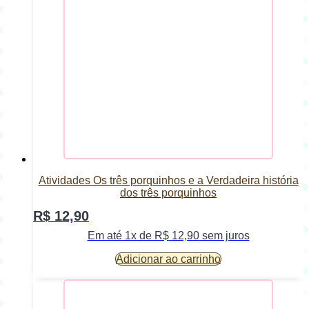
Atividades Os três porquinhos e a Verdadeira história
dos três porquinhos
R$
12,90
Em até 1x de
R$
12,90
sem juros
Adicionar ao carrinho