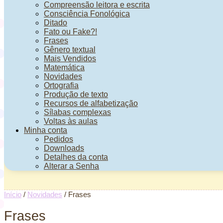
Compreensão leitora e escrita
Consciência Fonológica
Ditado
Fato ou Fake?!
Frases
Gênero textual
Mais Vendidos
Matemática
Novidades
Ortografia
Produção de texto
Recursos de alfabetização
Sílabas complexas
Voltas às aulas
Minha conta
Pedidos
Downloads
Detalhes da conta
Alterar a Senha
Início
/
Novidades
/ Frases
Frases