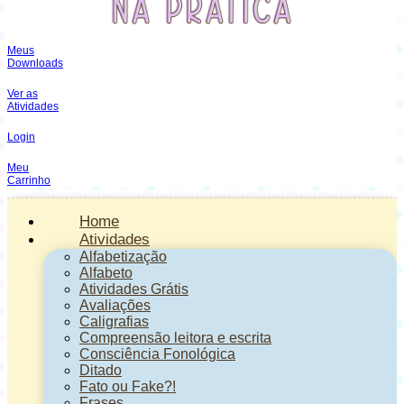
Meus
Downloads
Ver as
Atividades
Login
Meu
Carrinho
Home
Atividades
Alfabetização
Alfabeto
Atividades Grátis
Avaliações
Caligrafias
Compreensão leitora e escrita
Consciência Fonológica
Ditado
Fato ou Fake?!
Frases