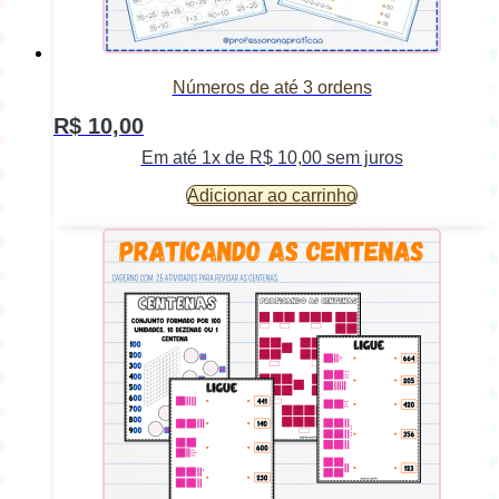
Números de até 3 ordens
R$
10,00
Em até 1x de
R$
10,00
sem juros
Adicionar ao carrinho