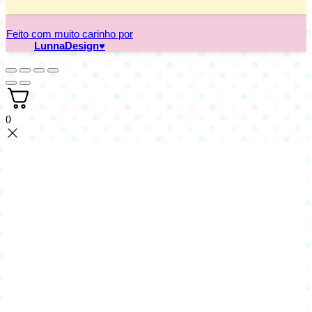
Feito com muito carinho por
LunnaDesign
♥
0