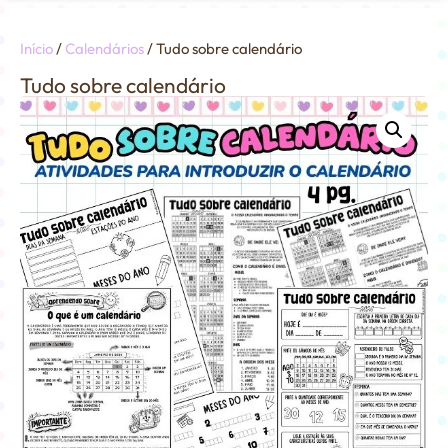
Minha conta
Início
/
Calendários
/ Tudo sobre calendário
Tudo sobre calendário