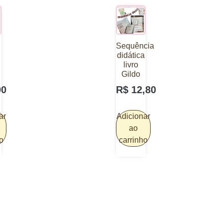
Sequência
didática
livro
Gildo
00
R$
12,80
ar
Adicionar
ao
o
carrinho