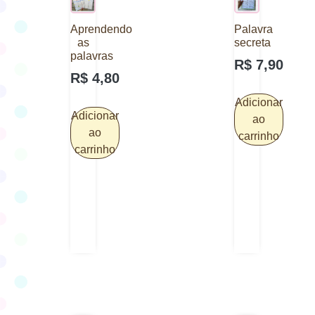
Aprendendo
Palavra
as
secreta
palavras
R$
7,90
R$
4,80
Adicionar
Adicionar
ao
ao
carrinho
carrinho