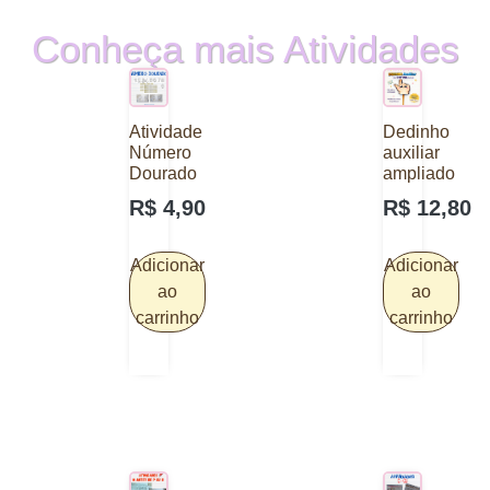
Conheça mais Atividades
Atividade
Dedinho
Número
auxiliar
Dourado
ampliado
R$
4,90
R$
12,80
Adicionar
Adicionar
ao
ao
carrinho
carrinho