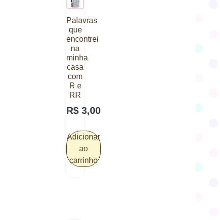
Palavras
que
encontrei
na
minha
casa
com
R e
RR
R$
3,00
Adicionar
ao
carrinho