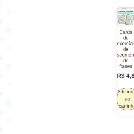
Cards
de
exercíc
de
segmen
de
frases
R$
4,
Adicion
ao
carrinh