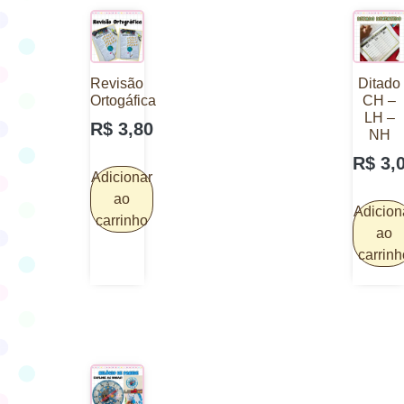
Revisão
Ditado
Ortogáfica
CH –
LH –
R$
3,80
NH
R$
3,
Adicionar
ao
Adicion
carrinho
ao
carrinh