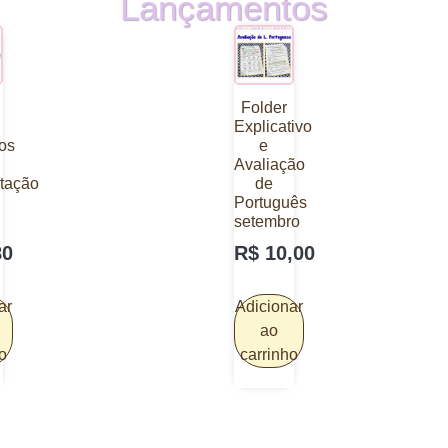
Lançamentos
Folder
Explicativo
ios
e
Avaliação
tação
de
Português
setembro
80
R$
10,00
ar
Adicionar
ao
o
carrinho