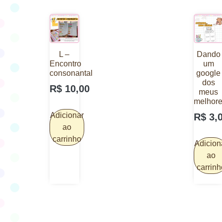
L –
Dando
Encontro
um
consonantal
google
dos
R$
10,00
meus
melhor
Adicionar
R$
3,
ao
carrinho
Adicion
ao
carrinh