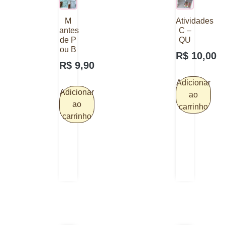
M
Atividades
antes
C –
de P
QU
ou B
R$
10,00
R$
9,90
Adicionar
Adicionar
ao
ao
carrinho
carrinho