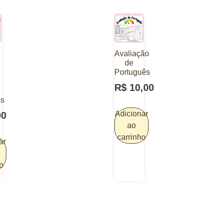
Avaliação
de
Português
R$
10,00
es
Adicionar
00
ao
carrinho
ar
o